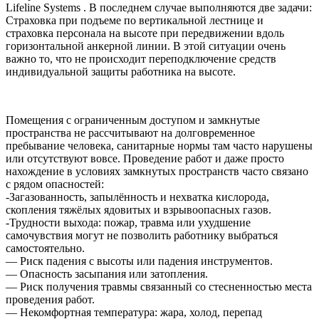
Lifeline Systems . В последнем случае выполняются две задачи:
Страховка при подъеме по вертикальной лестнице и
страховка персонала на высоте при передвижении вдоль
горизонтальной анкерной линии. В этой ситуации очень
важно то, что не происходит переподключение средств
индивидуальной защиты работника на высоте.
Помещения с ограниченным доступом и замкнутые
пространства не рассчитывают на долговременное
пребывание человека, санитарные нормы там часто нарушены
или отсутствуют вовсе. Проведение работ и даже просто
нахождение в условиях замкнутых пространств часто связано
с рядом опасностей:
-Загазованность, запылённость и нехватка кислорода,
скопления тяжёлых ядовитых и взрывоопасных газов.
-Трудности выхода: пожар, травма или ухудшение
самочувствия могут не позволить работнику выбраться
самостоятельно.
— Риск падения с высоты или падения инструментов.
— Опасность засыпания или затопления.
— Риск получения травмы связанный со стесненностью места
проведения работ.
— Некомфортная температура: жара, холод, перепад