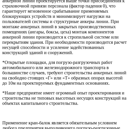
анкерной линии проектируется выше точки присоединения к
страховочной привязи персонала (фактор падения 0), что
гарантирует мгновенное срабатывание применяемых
блокирующих устройств и минимизирует нагрузки на
пользователей системы и структурные анкеры линии. При
монтаже анкерных линий в закрытых производственных
помещениях (ангары, боксы, цеха) монтаж компонентов
анкерной линии производится к стропильной системе или
перекрытиям здания. При необходимости производится расчет
несущей способности и усиление задействованных
конструкций зданий и сооружений.
*Открытые площадки, для погрузо-разгрузочных работ
автомобильного или железнодорожного транспорта в
большинстве случаев, требуют строительства анкерных линий
на свободно стоящих «Г» или «Т» образных опорах высотой
до 10м на проектируемых фундаментных основаниях.
*Наше предприятие имеет огромный опыт проектирования и
строительства не типовых высотных несущих конструкций на
объектах капитального строительства.
Применение кран-балок является обязательным условием
любого предприятия выполняющего погрузо-разгрузочные,