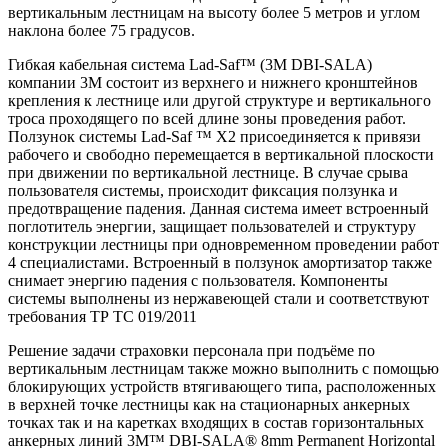
вертикальным лестницам на высоту более 5 метров и углом
наклона более 75 градусов.
Гибкая кабельная система Lad-Saf™ (3M DBI-SALA)
компании 3М состоит из верхнего и нижнего кронштейнов
крепления к лестнице или другой структуре и вертикального
троса проходящего по всей длине зоны проведения работ.
Ползунок системы Lad-Saf ™ Х2 присоединяется к привязи
рабочего и свободно перемещается в вертикальной плоскости
при движении по вертикальной лестнице. В случае срыва
пользователя системы, происходит фиксация ползунка и
предотвращение падения. Данная система имеет встроенный
поглотитель энергии, защищает пользователей и структуру
конструкции лестницы при одновременном проведении работ
4 специалистами. Встроенный в ползунок амортизатор также
снимает энергию падения с пользователя. Компоненты
системы выполнены из нержавеющей стали и соответствуют
требования ТР ТС 019/2011
Решение задачи страховки персонала при подъёме по
вертикальным лестницам также можно выполнить с помощью
блокирующих устройств втягивающего типа, расположенных
в верхней точке лестницы как на стационарных анкерных
точках так и на каретках входящих в состав горизонтальных
анкерных линий 3M™ DBI-SALA® 8mm Permanent Horizontal