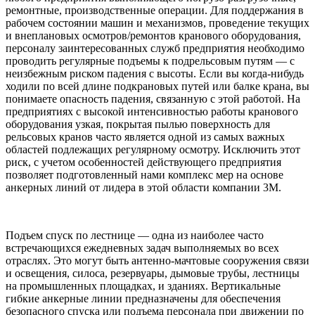
ремонтные, производственные операции. Для поддержания в
рабочем состоянии машин и механизмов, проведение текущих
и внеплановых осмотров/ремонтов кранового оборудования,
персоналу заинтересованных служб предприятия необходимо
проводить регулярные подъемы к подрельсовым путям — с
неизбежным риском падения с высоты. Если вы когда-нибудь
ходили по всей длине подкрановых путей или балке крана, вы
понимаете опасность падения, связанную с этой работой. На
предприятиях с высокой интенсивностью работы кранового
оборудования узкая, покрытая пылью поверхность для
рельсовых кранов часто является одной из самых важных
областей подлежащих регулярному осмотру. Исключить этот
риск, с учетом особенностей действующего предприятия
позволяет подготовленный нами комплекс мер на основе
анкерных линий от лидера в этой области компании 3M.
Подъем спуск по лестнице — одна из наиболее часто
встречающихся ежедневных задач выполняемых во всех
отраслях. Это могут быть антенно-мачтовые сооружения связи
и освещения, силоса, резервуары, дымовые трубы, лестницы
на промышленных площадках, и зданиях. Вертикальные
гибкие анкерные линии предназначены для обеспечения
безопасного спуска или подъема персонала при движении по